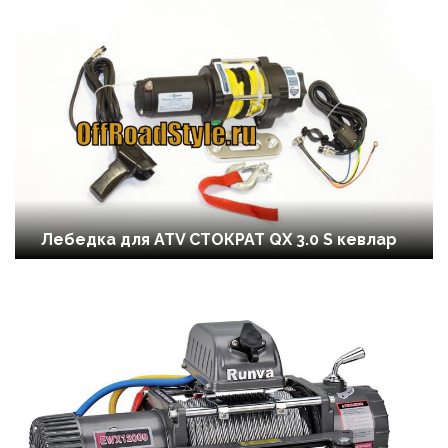
Лебедка для ATV СТОКРАТ QX 3.0 S кевлар