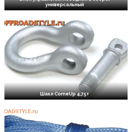
универсальный
Шакл ComeUp 4,75т