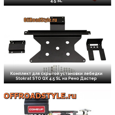
4.5 SL
Комплект для скрытой установки лебедки
Stokrat STO QX 4.5 SL на Рено Дастер