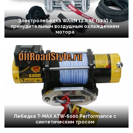
Электролебедка WARN 12.0 XE (12 V) с
принудительным воздушным охлаждением
мотора
Лебедка T-MAX ATW-6000 Performance с
синтетическим тросом