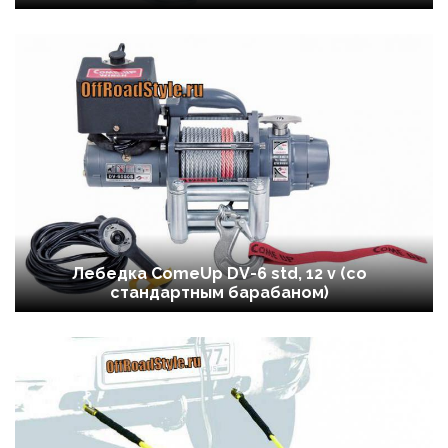
Лебедка ComeUp DV-6 std, 12 v (со
стандартным барабаном)