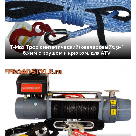
T-Max Трос синтетический(кевларовый)15м*
6,3мм с коушем и крюком, для ATV