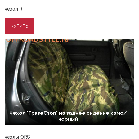
чехол R
Чехол "ГрязеСтоп" на заднее сидение камо/
черный
чехлы ORS