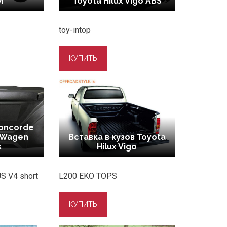
M
Toyota Hilux Vigo ABS
toy-intop
Concorde
ksWagen
Вставка в кузов Toyota
k
Hilux Vigo
S V4 short
L200 EKO TOPS