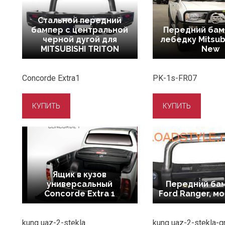
Стальной передний
бампер с центральной
Передний бам
черной дугой для
лебедку Mitsub
MITSUBISHI TRITON
New
Concorde Extra1
PK-1s-FR07
Ящик в кузов
универсальный
Передний ба
Concorde Extra 1
Ford Ranger, м
kung uaz-2-stekla
kung uaz-2-stekla-g