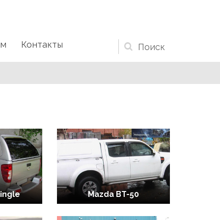
ам
Контакты
Форма
поиска
ingle
Mazda BT-50