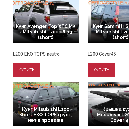
Кунг Avenger Top XTC MK
Кунг Sammitr S
2 Mitsubishi L200 06-13
Mitsubishi L20
(short)
(short)
L200 EKO TOPS neutro
L200 Cover45
Кунг Mitsubishi L200
Крышка ку
Short EKO TOPS грунт,
Mitsubishi L
нет в продаже
Cover 4