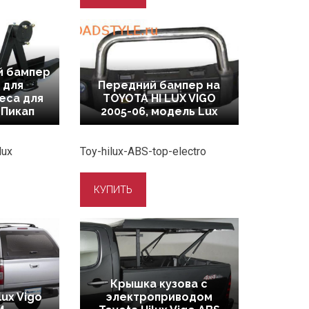
й бампер
 для
Передний бампер на
еса для
TOYOTA HI LUX VIGO
 Пикап
2005-06, модель Lux
lux
Toy-hilux-ABS-top-electro
Крышка кузова с
lux Vigo
электроприводом