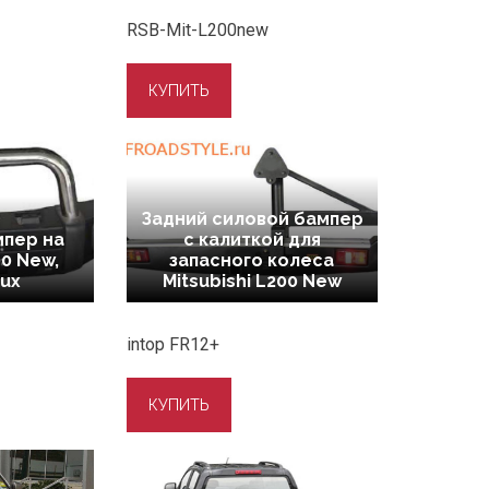
RSB-Mit-L200new
Задний силовой бампер
мпер на
с калиткой для
00 New,
запасного колеса
Lux
Mitsubishi L200 New
intop FR12+