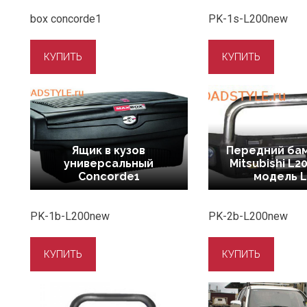
box concorde1
PK-1s-L200new
Ящик в кузов
Передний ба
универсальный
Mitsubishi L2
Concorde1
модель 
PK-1b-L200new
PK-2b-L200new