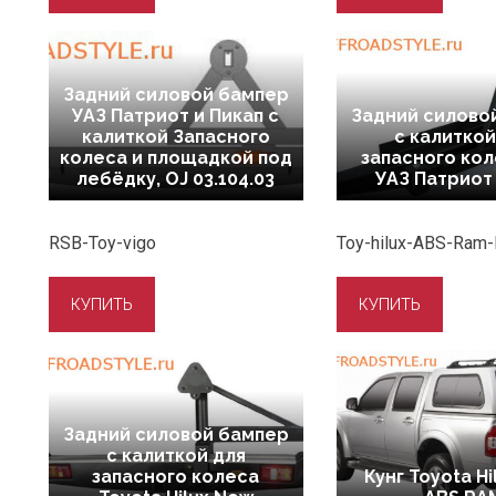
Задний силовой бампер
УАЗ Патриот и Пикап с
Задний силово
калиткой Запасного
с калиткой
колеса и площадкой под
запасного кол
лебёдку, OJ 03.104.03
УАЗ Патриот
RSB-Toy-vigo
Toy-hilux-ABS-Ram-
Задний силовой бампер
с калиткой для
запасного колеса
Кунг Toyota Hi