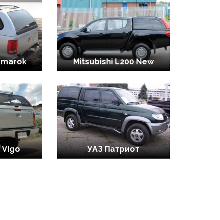
Amarok
Mitsubishi L200 New
 Vigo
УАЗ Патриот