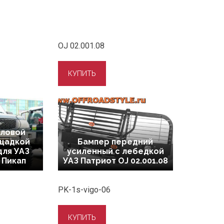
OJ 02.001.08
иловой
ощадкой
Бампер передний
для УАЗ
усиленный с лебедкой
 Пикап
УАЗ Патриот OJ 02.001.08
PK-1s-vigo-06