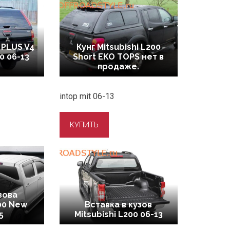
 PLUS V4
Кунг Mitsubishi L200
0 06-13
Short EKO TOPS нет в
продаже.
intop mit 06-13
зова
200 New
Вставка в кузов
5
Mitsubishi L200 06-13