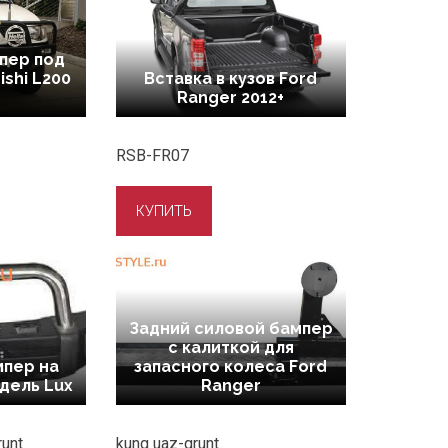
пер под
ishi L200
Вставка в кузов Ford
Ranger 2012+
RSB-FR07
Задний силовой бампер
с калиткой для
мпер на
запасного колеса Ford
одель Lux
Ranger
runt
kung uaz-grunt