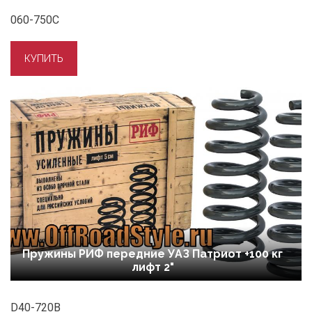
060-750C
Пружины РИФ передние УАЗ Патриот +100 кг
лифт 2"
D40-720B