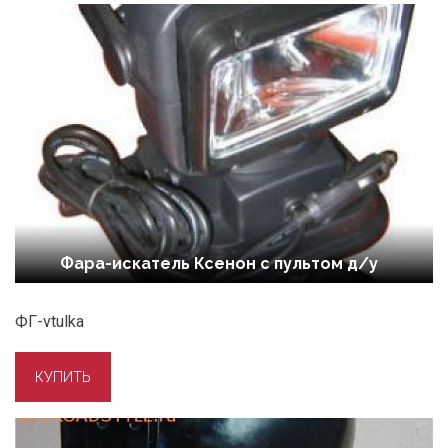
Фара-искатель Ксенон с пультом д/у
ФГ-vtulka