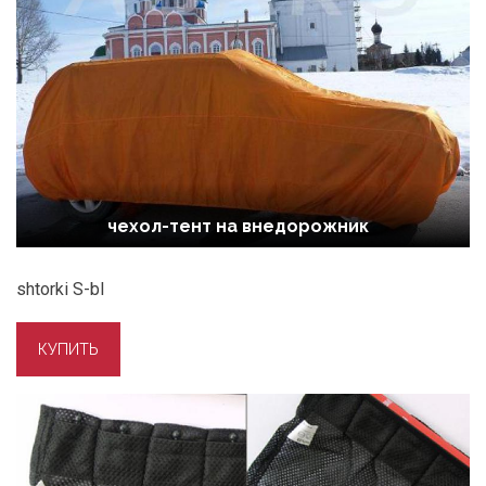
чехол-тент на внедорожник
shtorki S-bl