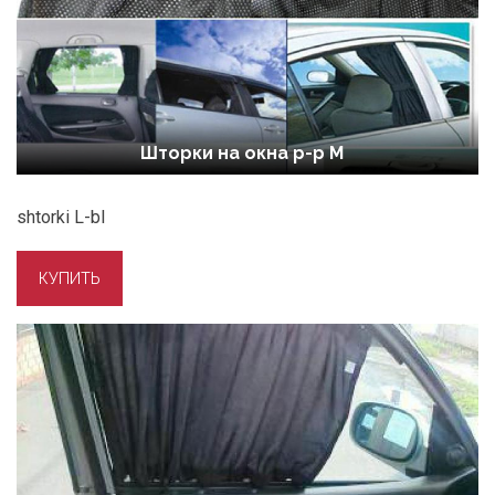
Шторки на окна р-р M
shtorki L-bl