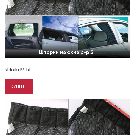
Шторки на окна р-р S
shtorki M-bl