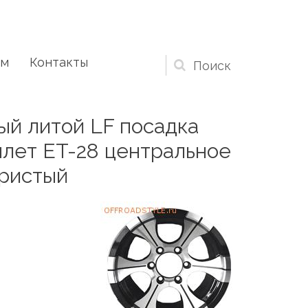
ам
Контакты
Форма
поиска
ый литой LF посадка
вылет ET-28 центральное
бристый