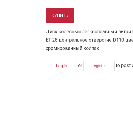
Диск колёсный легкосплавный литой L
ET-28 центральное отверстие D110 цве
хромированный колпак
or
to post
Log in
register